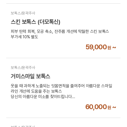
보톡스/윤곽주사
스킨 보톡스 (더모톡신)
피부 탄력 회복, 모공 축소, 잔주름 개선에 탁월한 스킨 보톡스
부가세 10% 별도
59,000
~
원
보톡스/윤곽주사
거미스마일 보톡스
웃을 때 과하게 노출되는 잇몸면적을 줄여주어 아름다운 스마일
라인 개선에 도움을 주는 보톡스
당신의 아름다운 미소를 찾아드립니다
부가세 10% 별도
60,000
~
원