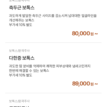
보톡스/윤곽주사
측두근 보톡스
과도하게 발달한 측두근 사이즈를 감소시켜 넙대대한 얼굴라인을
개선해주는 보톡스
부가세 10% 별도
80,000
~
원
보톡스/윤곽주사
다한증 보톡스
과도한 땀 분비를 억제하여 쾌적한 피부상태와 냄새고민까지
한번에 해결할 수 있는 보톡스
부가세 10% 별도
89,000
~
원
보톡스/윤곽주사