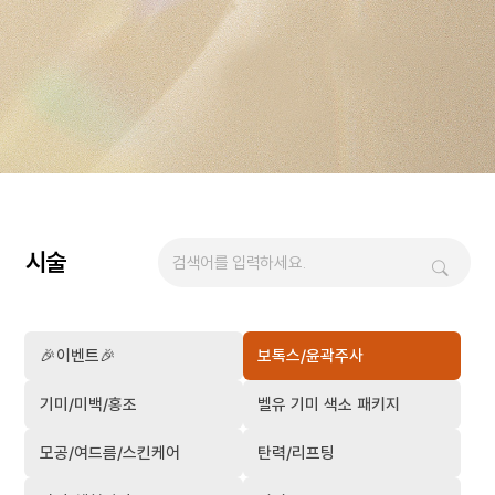
시술
🎉이벤트🎉
보톡스/윤곽주사
기미/미백/홍조
벨유 기미 색소 패키지
모공/여드름/스킨케어
탄력/리프팅