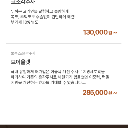
코조각주사
두꺼운 코라인을 날렵하고 슬림하게
복코, 주먹코도 수술없이 간단하게 해결!
부가세 10% 별도
130,000
~
원
보톡스/윤곽주사
브이올렛
국내 유일하게 허가받은 이중턱 개선 주사로 지방세포막을
파괴하여 기존의 윤곽주사로 해결되기 힘들었던 이중턱, 턱밑
지방을 개선하는 효과를 기대할 수 있습니다.
부가세 10% 별도
285,000
~
원