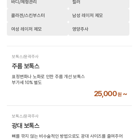
바디/체형관리
필러
콜라겐/스킨부스터
남성 레이저 제모
여성 레이저 제모
영양주사
보톡스/윤곽주사
주름 보톡스
표정변화나 노화로 인한 주름 개선 보톡스
부가세 10% 별도
25,000
~
원
보톡스/윤곽주사
광대 보톡스
뼈를 깎지 않는 비수술적인 방법으로도 광대 사이즈를 줄여주어