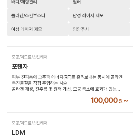
바디/체형관리
필러
콜라겐/스킨부스터
남성 레이저 제모
여성 레이저 제모
영양주사
모공/여드름/스킨케어
포텐자
피부 진피층에 고주파 에너지(RF)를 흘려보내는 동시에 콜라겐
촉진물질을 직접 주입하는 시술
콜라겐 재생, 잔주름 및 흉터 개선, 모공 축소에 효과가 있는
시술입니다.
100,000
~
원
부가세 10% 별도
모공/여드름/스킨케어
LDM