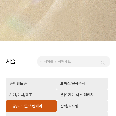
시술
🎉이벤트🎉
보톡스/윤곽주사
기미/미백/홍조
벨유 기미 색소 패키지
모공/여드름/스킨케어
탄력/리프팅