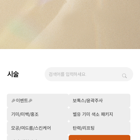
시술
🎉이벤트🎉
보톡스/윤곽주사
기미/미백/홍조
벨유 기미 색소 패키지
모공/여드름/스킨케어
탄력/리프팅