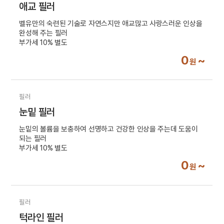
애교 필러
벨유만의 숙련된 기술로 자연스지만 애교많고 사랑스러운 인상을
완성해 주는 필러
부가세 10% 별도
0
~
원
필러
눈밑 필러
눈밑의 볼륨을 보충하여 선명하고 건강한 인상을 주는데 도움이
되는 필러
부가세 10% 별도
0
~
원
필러
턱라인 필러