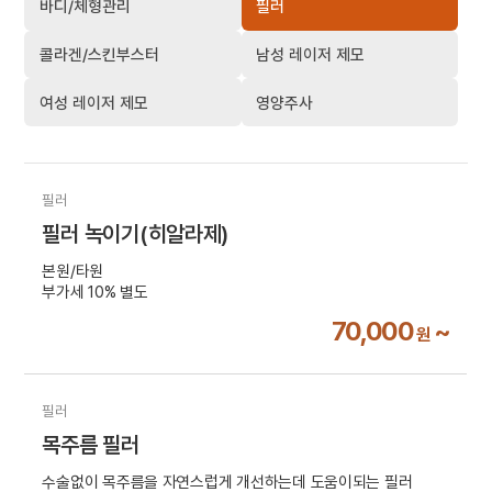
바디/체형관리
필러
콜라겐/스킨부스터
남성 레이저 제모
여성 레이저 제모
영양주사
필러
필러 녹이기(히알라제)
본원/타원
부가세 10% 별도
70,000
~
원
필러
목주름 필러
수술없이 목주름을 자연스럽게 개선하는데 도움이되는 필러