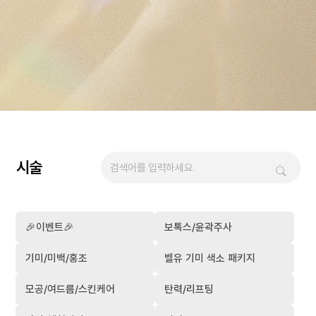
시술
🎉이벤트🎉
보톡스/윤곽주사
기미/미백/홍조
벨유 기미 색소 패키지
모공/여드름/스킨케어
탄력/리프팅