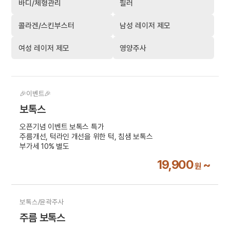
바디/체형관리
필러
콜라겐/스킨부스터
남성 레이저 제모
여성 레이저 제모
영양주사
🎉이벤트🎉
보톡스
오픈기념 이벤트 보톡스 특가
주름개선, 턱라인 개선을 위한 턱, 침샘 보톡스
부가세 10% 별도
19,900
~
원
보톡스/윤곽주사
주름 보톡스