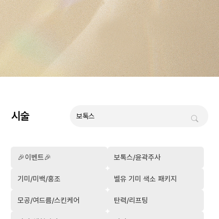
시술
🎉이벤트🎉
보톡스/윤곽주사
기미/미백/홍조
벨유 기미 색소 패키지
모공/여드름/스킨케어
탄력/리프팅