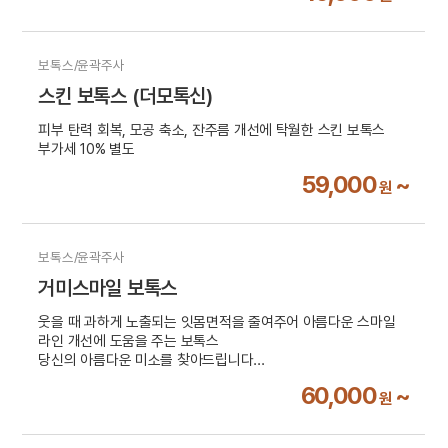
보톡스/윤곽주사
스킨 보톡스 (더모톡신)
피부 탄력 회복, 모공 축소, 잔주름 개선에 탁월한 스킨 보톡스
부가세 10% 별도
59,000
~
원
보톡스/윤곽주사
거미스마일 보톡스
웃을 때 과하게 노출되는 잇몸면적을 줄여주어 아름다운 스마일
라인 개선에 도움을 주는 보톡스
당신의 아름다운 미소를 찾아드립니다
부가세 10% 별도
60,000
~
원