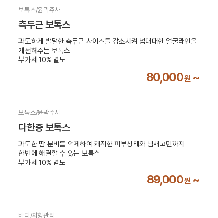
보톡스/윤곽주사
측두근 보톡스
과도하게 발달한 측두근 사이즈를 감소시켜 넙대대한 얼굴라인을
개선해주는 보톡스
부가세 10% 별도
80,000
~
원
보톡스/윤곽주사
다한증 보톡스
과도한 땀 분비를 억제하여 쾌적한 피부상태와 냄새고민까지
한번에 해결할 수 있는 보톡스
부가세 10% 별도
89,000
~
원
바디/체형관리