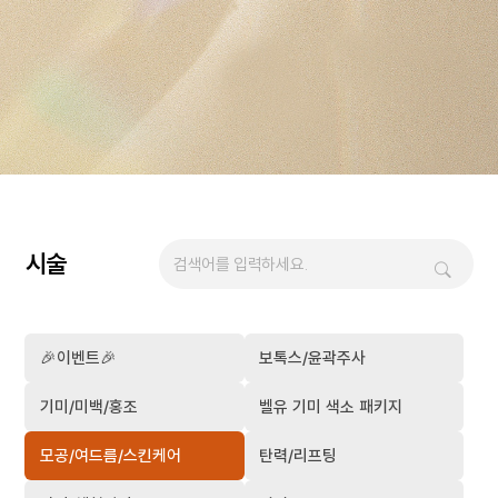
시술
🎉이벤트🎉
보톡스/윤곽주사
기미/미백/홍조
벨유 기미 색소 패키지
모공/여드름/스킨케어
탄력/리프팅