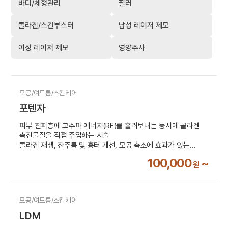
바디/체형관리
필러
콜라겐/스킨부스터
남성 레이저 제모
여성 레이저 제모
영양주사
모공/여드름/스킨케어
포텐자
피부 진피층에 고주파 에너지(RF)를 흘려보내는 동시에 콜라겐
촉진물질을 직접 주입하는 시술
콜라겐 재생, 잔주름 및 흉터 개선, 모공 축소에 효과가 있는
시술입니다.
100,000
~
원
부가세 10% 별도
모공/여드름/스킨케어
LDM