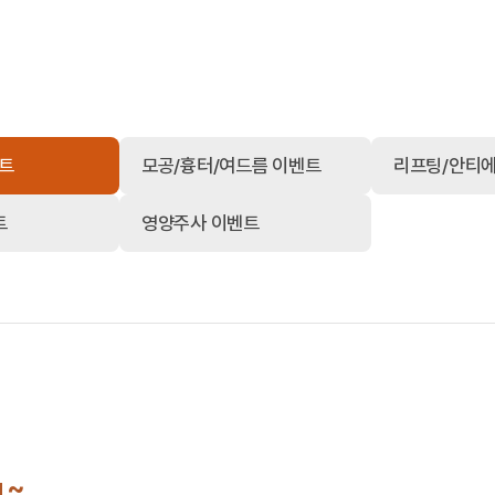
벤트
모공/흉터/여드름 이벤트
리프팅/안티
트
영양주사 이벤트
~
원