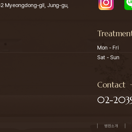
yeongdong-gil, Jung-gu,
Treatmen
Mon - Fri

Sat - Sun
Contact
02-2039
병원소개