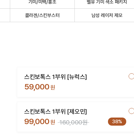
기미/미백/홍조
벨유 기미 색소 패키지
콜라겐/스킨부스터
남성 레이저 제모
스킨보톡스 1부위 [뉴럭스]
59,000
원
스킨보톡스 1부위 [제오민]
99,000
38%
원
160,000원