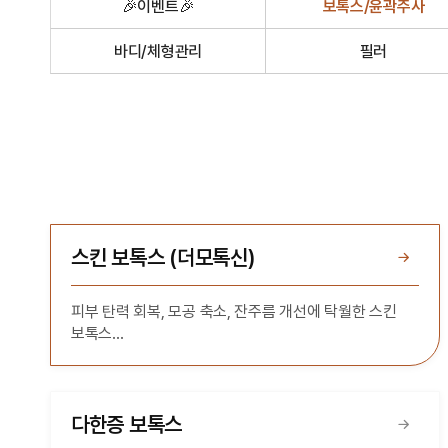
🎉이벤트🎉
보톡스/윤곽주사
바디/체형관리
필러
스킨 보톡스 (더모톡신)
피부 탄력 회복, 모공 축소, 잔주름 개선에 탁월한 스킨
보톡스
부가세 10% 별도
다한증 보톡스