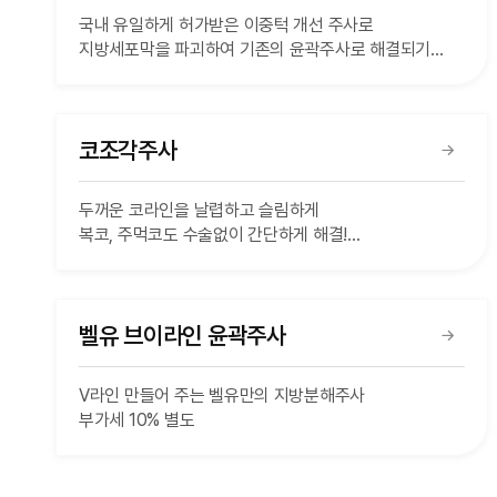
국내 유일하게 허가받은 이중턱 개선 주사로
지방세포막을 파괴하여 기존의 윤곽주사로 해결되기
힘들었던 이중턱, 턱밑 지방을 개선하는 효과를 기대할 수
있습니다.
부가세 10% 별도
코조각주사
두꺼운 코라인을 날렵하고 슬림하게
복코, 주먹코도 수술없이 간단하게 해결!
부가세 10% 별도
벨유 브이라인 윤곽주사
V라인 만들어 주는 벨유만의 지방분해주사
부가세 10% 별도