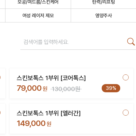
모공/여드름/스킨케어
탄력/리프팅
여성 레이저 제모
영양주사
스킨보톡스 1부위 [코어톡스]
79,000
39%
원
130,000원
스킨보톡스 1부위 [엘러간]
149,000
원