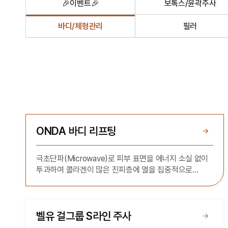
🎉이벤트🎉
보톡스/윤곽주사
바디/체형관리
필러
ONDA 바디 리프팅
극초단파(Microwave)로 피부 표면을 에너지 소실 없이
투과하여 콜라겐이 많은 진피층에 열을 집중적으로
발생시켜 피부 타이트닝과 리프팅에 탁월한 시술
부가세 10% 별도
벨유 걸그룹 S라인 주사