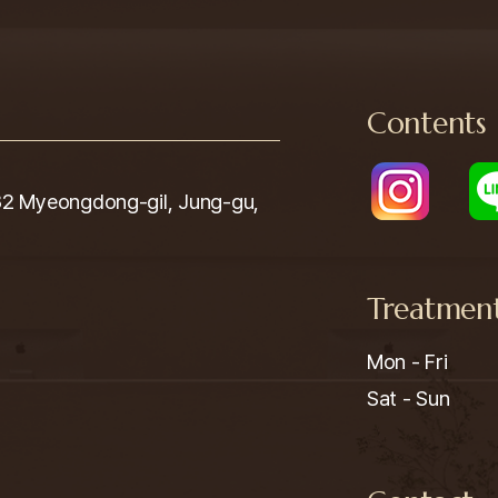
Contents
yeongdong-gil, Jung-gu,
Treatmen
Mon - Fri

Sat - Sun