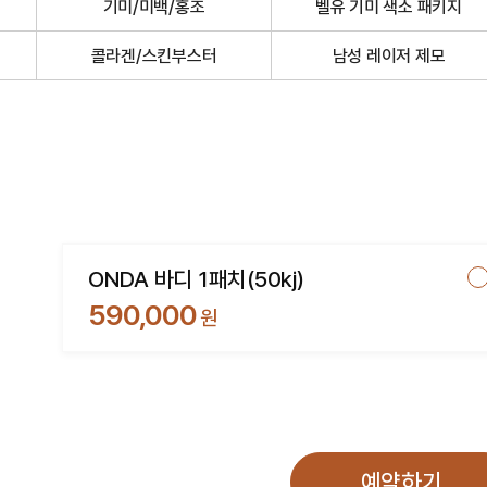
기미/미백/홍조
벨유 기미 색소 패키지
콜라겐/스킨부스터
남성 레이저 제모
ONDA 바디 1패치(50kj)
590,000
원
예약하기