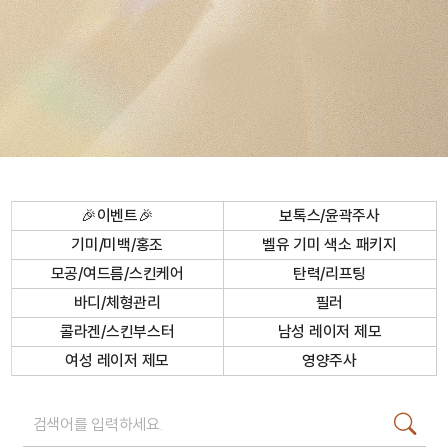
🎉이벤트🎉
보톡스/윤곽주사
기미/미백/홍조
벨유 기미 색소 패키지
모공/여드름/스킨케어
탄력/리프팅
바디/체형관리
필러
콜라겐/스킨부스터
남성 레이저 제모
여성 레이저 제모
영양주사