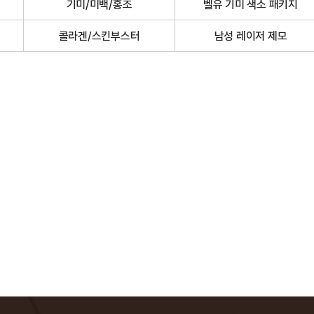
기미/미백/홍조
벨유 기미 색소 패키지
콜라겐/스킨부스터
남성 레이저 제모