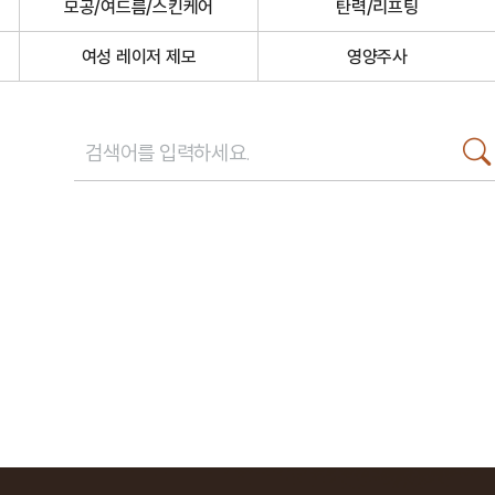
모공/여드름/스킨케어
탄력/리프팅
여성 레이저 제모
영양주사