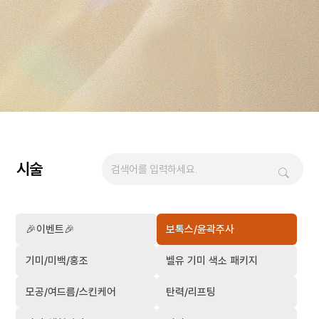
시술
🎉이벤트🎉
보톡스/윤곽주사
기미/미백/홍조
벨유 기미 색소 패키지
모공/여드름/스킨케어
탄력/리프팅