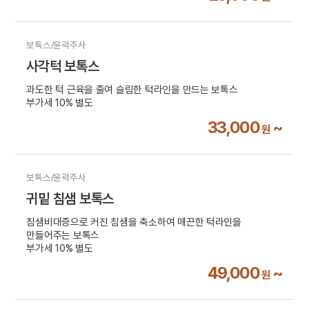
보톡스/윤곽주사
사각턱 보톡스
과도한 턱 근육을 줄여 슬림한 턱라인을 만드는 보톡스
부가세 10% 별도
33,000
~
원
보톡스/윤곽주사
귀밑 침샘 보톡스
침샘비대증으로 커진 침샘을 축소하여 매끈한 턱라인을
만들어주는 보톡스
부가세 10% 별도
49,000
~
원