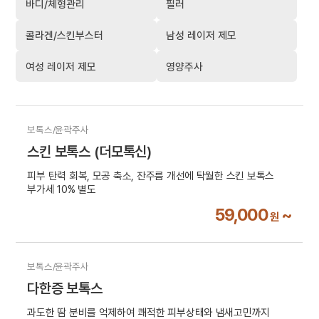
바디/체형관리
필러
콜라겐/스킨부스터
남성 레이저 제모
여성 레이저 제모
영양주사
보톡스/윤곽주사
스킨 보톡스 (더모톡신)
피부 탄력 회복, 모공 축소, 잔주름 개선에 탁월한 스킨 보톡스
부가세 10% 별도
59,000
~
원
보톡스/윤곽주사
다한증 보톡스
과도한 땀 분비를 억제하여 쾌적한 피부상태와 냄새고민까지