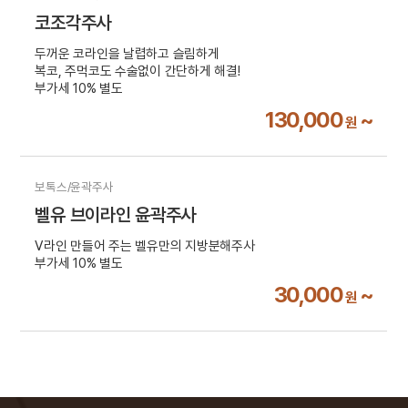
코조각주사
두꺼운 코라인을 날렵하고 슬림하게
복코, 주먹코도 수술없이 간단하게 해결!
부가세 10% 별도
130,000
~
원
보톡스/윤곽주사
벨유 브이라인 윤곽주사
V라인 만들어 주는 벨유만의 지방분해주사
부가세 10% 별도
30,000
~
원