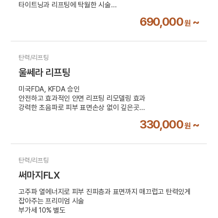
타이트닝과 리프팅에 탁월한 시술
부가세 10% 별도
690,000
~
원
탄력/리프팅
울쎄라 리프팅
미국FDA, KFDA 승인
안전하고 효과적인 안면 리프팅 리모델링 효과
강력한 초음파로 피부 표면손상 없이 깊은곳
SMAS층까지 도달하는 강력한 초음파 리프팅!
330,000
~
원
부가세 10% 별도
탄력/리프팅
써마지FLX
고주파 열에너지로 피부 진피층과 표면까지 매끄럽고 탄력있게
잡아주는 프리미엄 시술
부가세 10% 별도