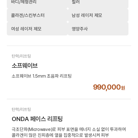
바디/체형관리
필러
콜라겐/스킨부스터
남성 레이저 제모
여성 레이저 제모
영양주사
탄력/리프팅
소프웨이브
소프웨이브 1.5mm 초음파 리프팅
990,000
원
탄력/리프팅
ONDA 페이스 리프팅
극초단파(Microwave)로 피부 표면을 에너지 소실 없이 투과하여
콜라겐이 많은 진피층에 열을 집중적으로 발생시켜 피부