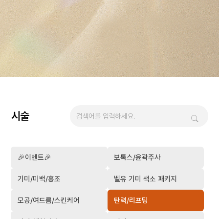
시술
🎉이벤트🎉
보톡스/윤곽주사
기미/미백/홍조
벨유 기미 색소 패키지
모공/여드름/스킨케어
탄력/리프팅