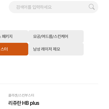
소 패키지
모공/여드름/스킨케어
부스터
남성 레이저 제모
콜라겐/스킨부스터
리쥬란 HB plus