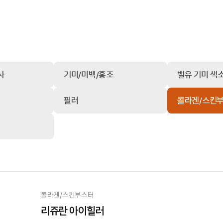
사
기미/미백/홍조
벨유 기미 색
필러
콜라겐/스킨
콜라겐/스킨부스터
리쥬란 아이힐러