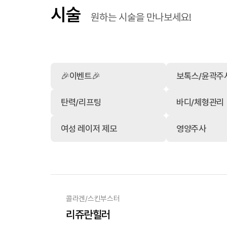
시술
원하는 시술을 만나보세요!
🎉이벤트🎉
보톡스/윤곽주
탄력/리프팅
바디/체형관리
여성 레이저 제모
영양주사
콜라겐/스킨부스터
리쥬란힐러