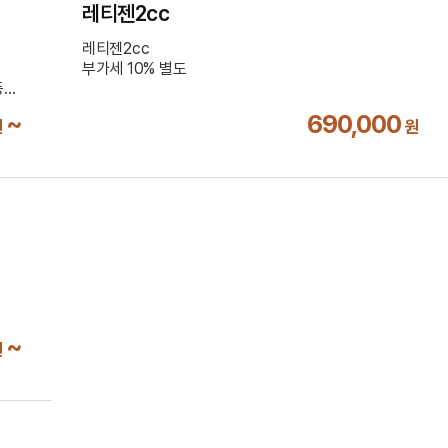
레티젠2cc
레티젠2cc
부가세 10% 별도
등을
~
690,000
원
원
~
원