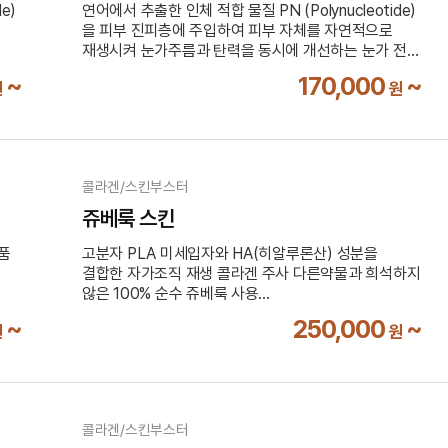
e)
연어에서 추출한 인체 적합 물질 PN (Polynucleotide)
을 피부 진피층에 주입하여 피부 자체를 자연적으로
재생시켜 눈가주름과 탄력을 동시에 개선하는 눈가 전용
아이힐러
~
170,000
~
원
원
부가세 10% 별도
콜라겐/스킨부스터
쥬베룩 스킨
고분자 PLA 미세입자와 HA(히알루론산) 성분을
품
결합한 자가조직 재생 콜라겐 주사 다른약물과 희석하지
않은 100% 순수 쥬베룩 사용
부가세 10% 별도
~
250,000
~
원
원
콜라겐/스킨부스터