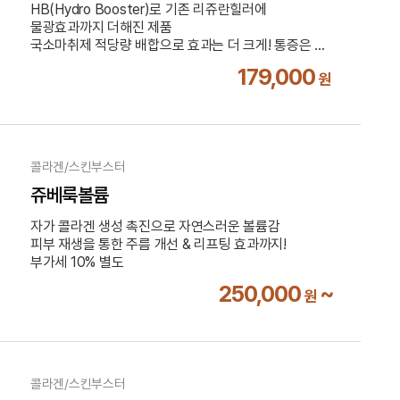
HB(Hydro Booster)로 기존 리쥬란힐러에
물광효과까지 더해진 제품
국소마취제 적당량 배합으로 효과는 더 크게! 통증은 더
적게!
179,000
원
부가세 10% 별도
콜라겐/스킨부스터
쥬베룩볼륨
자가 콜라겐 생성 촉진으로 자연스러운 볼륨감
피부 재생을 통한 주름 개선 & 리프팅 효과까지!
부가세 10% 별도
250,000
~
원
콜라겐/스킨부스터