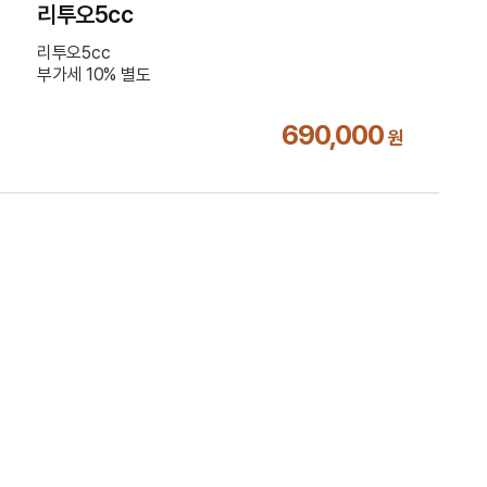
리투오5cc
리투오5cc
부가세 10% 별도
690,000
원