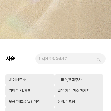
시술
🎉이벤트🎉
보톡스/윤곽주사
기미/미백/홍조
벨유 기미 색소 패키지
모공/여드름/스킨케어
탄력/리프팅