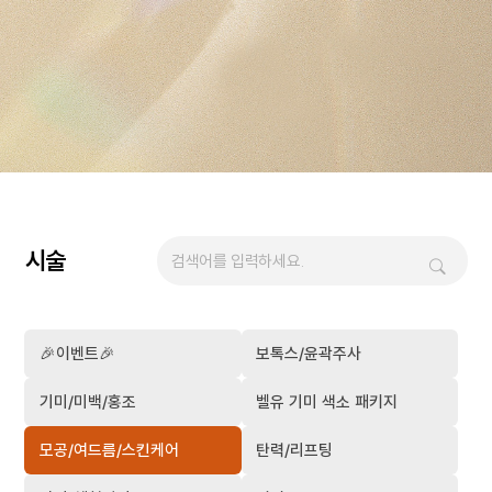
시술
🎉이벤트🎉
보톡스/윤곽주사
기미/미백/홍조
벨유 기미 색소 패키지
모공/여드름/스킨케어
탄력/리프팅