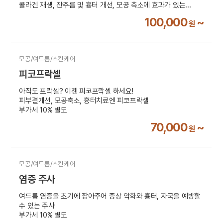
콜라겐 재생, 잔주름 및 흉터 개선, 모공 축소에 효과가 있는
시술입니다.
100,000
~
원
부가세 10% 별도
모공/여드름/스킨케어
피코프락셀
아직도 프락셀? 이젠 피코프락셀 하세요!
피부결개선, 모공축소, 흉터치료엔 피코프락셀
부가세 10% 별도
70,000
~
원
모공/여드름/스킨케어
염증 주사
여드름 염증을 초기에 잡아주어 증상 악화와 흉터, 자국을 예방할
수 있는 주사
부가세 10% 별도