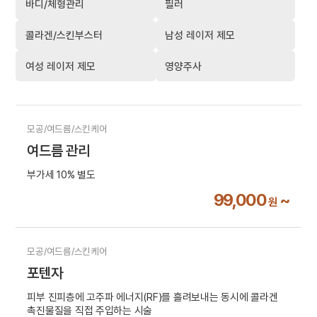
바디/체형관리
필러
콜라겐/스킨부스터
남성 레이저 제모
여성 레이저 제모
영양주사
모공/여드름/스킨케어
여드름 관리
부가세 10% 별도
99,000
~
원
모공/여드름/스킨케어
포텐자
피부 진피층에 고주파 에너지(RF)를 흘려보내는 동시에 콜라겐
촉진물질을 직접 주입하는 시술